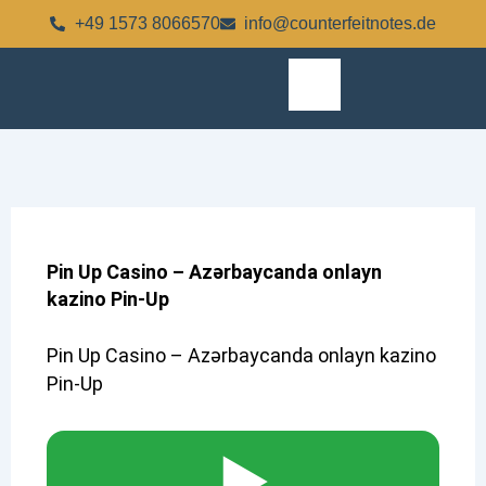
Skip
+49 1573 8066570
info@counterfeitnotes.de
to
content
Pin Up Casino – Azərbaycanda onlayn
kazino Pin-Up
Pin Up Casino – Azərbaycanda onlayn kazino
Pin-Up
▶️