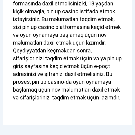
formasında daxil etməlisiniz ki, 18 yaşdan
kiçik olmaqla, pin up casino istifadə etmək
istəyirsiniz. Bu məlumatları təqdim etmək,
sizi pin up casino platformasına keçid etmək
və oyun oynamaya başlamaq üçün növ
məlumatları daxil etmək üçün lazımdır.
Qeydiyyatdan keçməkdan sonra,
sifarişlərinizi təqdim etmək üçün və ya pin up
giriş sayfasına keçid etmək üçün e-poçt
adresinizi və şifrənizi daxil etməlisiniz. Bu
proses, pin up casino-da oyun oynamaya
başlamaq üçün növ məlumatları daxil etmək
və sifarişlərinizi təqdim etmək üçün lazımdır.