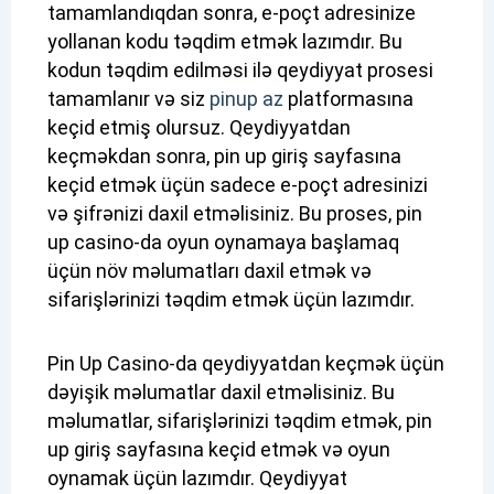
tamamlandıqdan sonra, e-poçt adresinize
yollanan kodu təqdim etmək lazımdır. Bu
kodun təqdim edilməsi ilə qeydiyyat prosesi
tamamlanır və siz
pinup az
platformasına
keçid etmiş olursuz. Qeydiyyatdan
keçməkdan sonra, pin up giriş sayfasına
keçid etmək üçün sadece e-poçt adresinizi
və şifrənizi daxil etməlisiniz. Bu proses, pin
up casino-da oyun oynamaya başlamaq
üçün növ məlumatları daxil etmək və
sifarişlərinizi təqdim etmək üçün lazımdır.
Pin Up Casino-da qeydiyyatdan keçmək üçün
dəyişik məlumatlar daxil etməlisiniz. Bu
məlumatlar, sifarişlərinizi təqdim etmək, pin
up giriş sayfasına keçid etmək və oyun
oynamak üçün lazımdır. Qeydiyyat