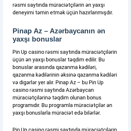
rəsmi saytında müraciətçilərin ən yaxşı
deneyimi təmin etmək üçün hazırlanmışdır.
Pinap Az – Azərbaycanın ən
yaxşı bonuslar
Pin Up casino rəsmi saytında müraciətçilərin
üçün ən yaxşı bonuslar təqdim edilir. Bu
bonuslar arasında qazanma kədiləri,
qazanma kədilərinin əksinə qazanma kədiləri
və digərlər yer alır. Pinap Az – bu Pin Up
casino rəsmi saytında Azərbaycan
müraciətçilərinə təqdim olunan bonus
programıdır. Bu programla müraciətçilər ən
yaxşı bonuslarla müraciət edə bilərlər.
Pin Up casino rəsmi saytında müraciətçilərin