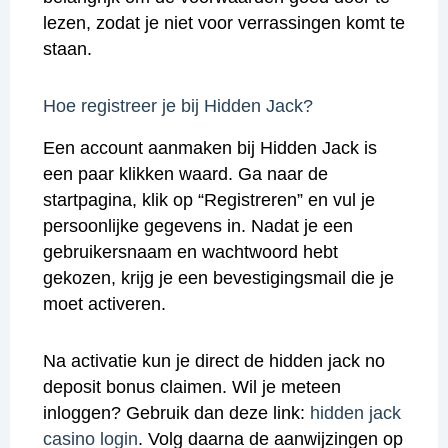
lezen, zodat je niet voor verrassingen komt te
staan.
Hoe registreer je bij Hidden Jack?
Een account aanmaken bij Hidden Jack is
een paar klikken waard. Ga naar de
startpagina, klik op “Registreren” en vul je
persoonlijke gegevens in. Nadat je een
gebruikersnaam en wachtwoord hebt
gekozen, krijg je een bevestigingsmail die je
moet activeren.
Na activatie kun je direct de hidden jack no
deposit bonus claimen. Wil je meteen
inloggen? Gebruik dan deze link:
hidden jack
casino login
. Volg daarna de aanwijzingen op