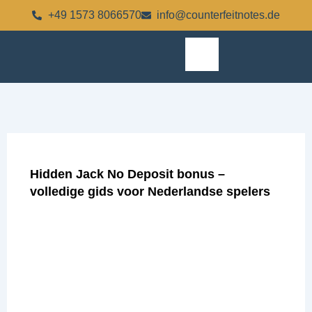
Skip
+49 1573 8066570
info@counterfeitnotes.de
to
content
Hidden Jack No Deposit bonus –
volledige gids voor Nederlandse spelers