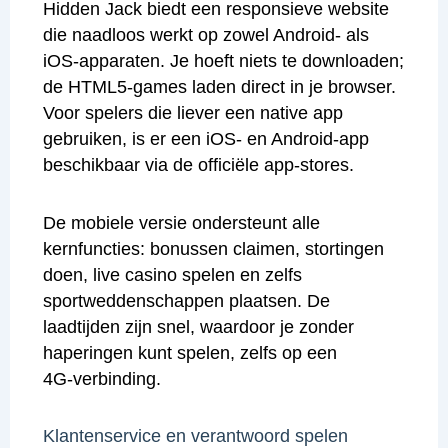
Hidden Jack biedt een responsieve website
die naadloos werkt op zowel Android‑ als
iOS‑apparaten. Je hoeft niets te downloaden;
de HTML5‑games laden direct in je browser.
Voor spelers die liever een native app
gebruiken, is er een iOS‑ en Android‑app
beschikbaar via de officiële app‑stores.
De mobiele versie ondersteunt alle
kernfuncties: bonussen claimen, stortingen
doen, live casino spelen en zelfs
sportweddenschappen plaatsen. De
laadtijden zijn snel, waardoor je zonder
haperingen kunt spelen, zelfs op een
4G‑verbinding.
Klantenservice en verantwoord spelen